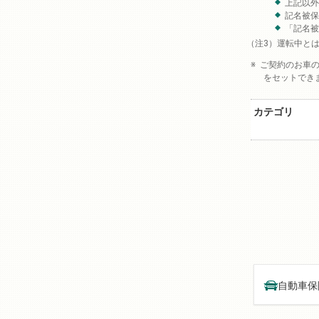
上記以外
記名被保
「記名
運転中と
ご契約のお車
をセットでき
カテゴリ
自動車保