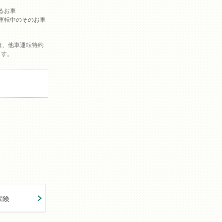
るお車
運転中のそのお車
は、他車運転特約
ます。
保険