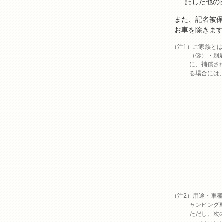
託した他の
また、記名被
お車を除きま
ご家族と
（③）・別
に、補償さ
る場合には
用途・車種
ャンピング
ただし、次