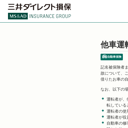
他車運
自動車保険
記名被保険者ま
故について、
借りたお車の
なお、以下の
運転者が、
転している
運転者の使
運転者が役
自動車の修