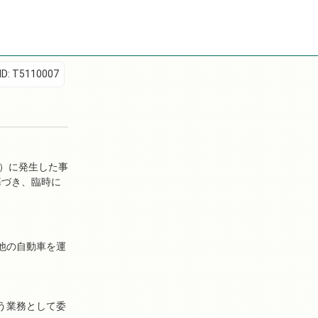
D:
T5110007
3）に発生した事
基づき、臨時に
他の自動車を運
う業務として委