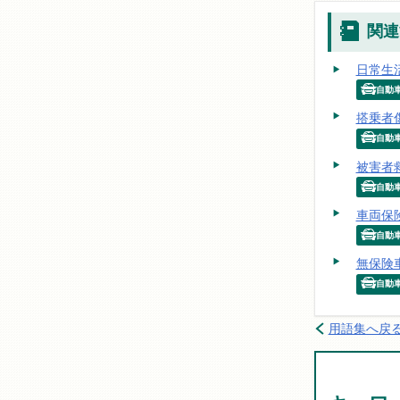
関連
日常生
自動
搭乗者
自動
被害者
自動
車両保
自動
無保険
自動
用語集へ戻