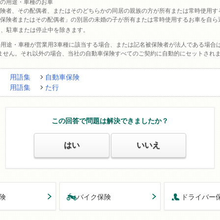
の用途・車種のお車
険者、その配偶者、またはそのどちらかの同居の親族の方が所有または常時使用す
被保険者またはその配偶者」の別居の未婚の子が所有または常時使用するお車を自ら
は、駐車または停止中を除きます。
の用途・車種が営業用3車種に該当する場合、または記名被保険者が法人である場合
ません。それ以外の場合、当社の自動車保険すべてのご契約に自動的にセットされ
用語集
自動車保険
用語集
た行
この回答で問題は解決できましたか？
はい
いいえ
険
バイク保険
ドライバー