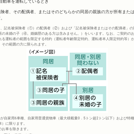
自動車を運転しているとき
保険者、その配偶者、またはそのどちらかの同居の親族の方が所有また
す。
は、記名被保険者（①）の配偶者（②）および「記名被保険者またはその配偶者」の
居の未婚の子（④。婚姻歴のある方は含みません。）をいいます。なお、ご契約の
れる運転者の範囲を限定する特約（運転者年齢限定特約、運転者本人限定特約等）
、その範囲の方に限られます。
が自家用6車種、自家用普通貨物車（最大積載量0．5トン超2トン以下）および特
車）に限ります。
のお車を除きます。