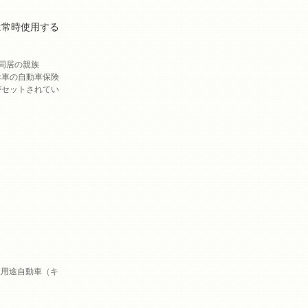
は常時使用する
同居の親族
お車の自動車保険
がセットされてい
種用途自動車（キ