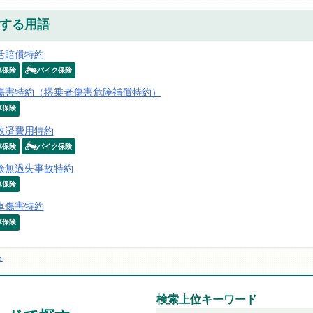
する用語
活賠償特約
車保険
バイク保険
傷害特約（搭乗者傷害危険補償特約）
車保険
救済費用特約
車保険
バイク保険
険無過失事故特約
車保険
車傷害特約
車保険
る
検索上位キーワード