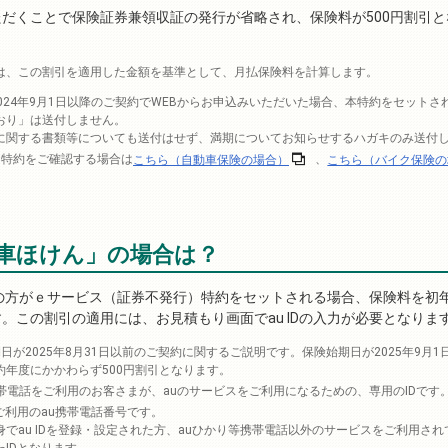
だくことで保険証券兼領収証の発行が省略され、保険料が500円割引と
は、この割引を適用した金額を基準として、月払保険料を計算します。
024年9月1日以降のご契約でWEBからお申込みいただいた場合、本特約をセットさ
おり」は送付しません。
に関する書類等についても送付はせず、満期についてお知らせするハガキのみ送付
・特約をご確認する場合は
こちら（自動車保険の場合）
、
こちら（バイク保険の
。
動車ほけん」の場合は？
持ちの方がｅサービス（証券不発行）特約をセットされる場合、保険料を初年度
。この割引の適用には、お見積もり画面でau IDの入力が必要となりま
日が2025年8月31日以前のご契約に関するご説明です。保険始期日が2025年9月
約年度にかかわらず500円割引となります。
au携帯電話をご利用のお客さまが、auのサービスをご利用になるための、専用のIDです
はご利用のau携帯電話番号です。
身でau IDを登録・設定された方、auひかり等携帯電話以外のサービスをご利用さ