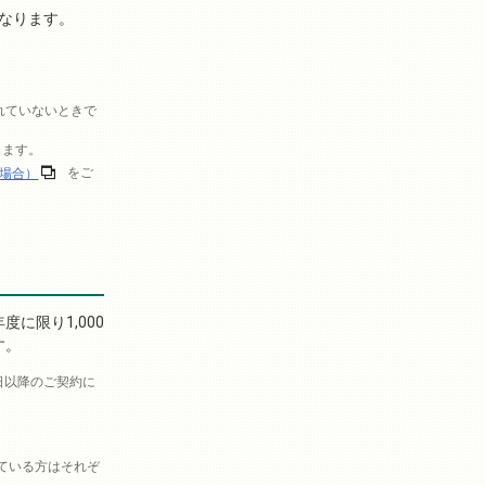
なります。
れていないときで
します。
場合）
をご
に限り1,000
す。
1日以降のご契約に
。
れている方はそれぞ