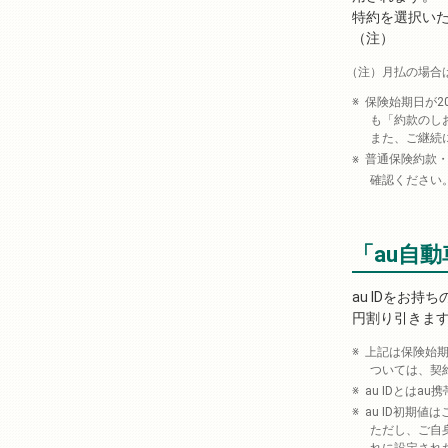
特約を選択いた
（注）
月払の場合
保険始期日が2
も「約款のし
また、ご継続
普通保険約款
確認ください
「au自
au IDをお
円割り引きます
上記は保険始期
ついては、契
au IDとは
au ID初期値
ただし、ご自