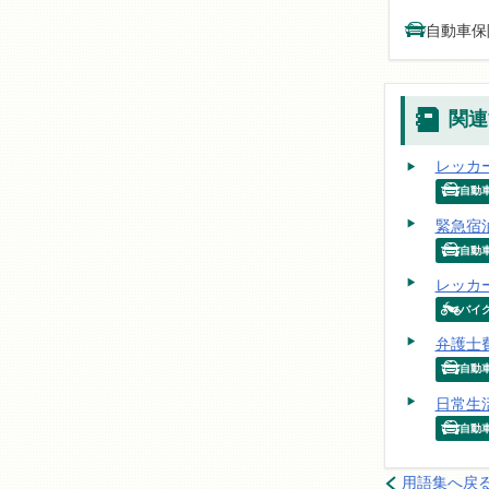
自動車保
関連
レッカ
自動
緊急宿
自動
レッカ
バイ
弁護士
自動
日常生
自動
用語集へ戻