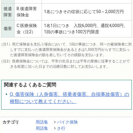
後遺
B.後遺障害
1名につきその症状に応じて50～2,000万円
障害
保険金
C.医療保険
1名1日につき 入院6,000円、通院4,000円、
傷害
金（注2）
1回の事故につき100万円限度
死亡保険金を支払う場合において、1回の事故につき、同一の被保険者に対
しすでに支払った後遺障害保険金があるときは1,500万円からすでに支払っ
た後遺障害保険金の額を差し引いてその残額を支払います。
医療保険金については、平常の生活または平常の業務に従事することがで
きる程度に治った日までの治療日数に対してお支払いします。
関連するよくあるご質問
Q. 傷害保険（人身傷害、搭乗者傷害、自損事故傷害）の
種類について教えてください。
カテゴリ
用語集
バイク保険
用語集
さ行