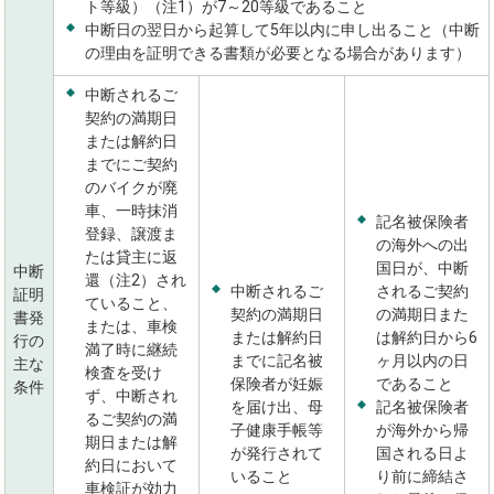
ト等級）（注1）が7～20等級であること
中断日の翌日から起算して5年以内に申し出ること（中断
の理由を証明できる書類が必要となる場合があります）
中断されるご
契約の満期日
または解約日
までにご契約
のバイクが廃
車、一時抹消
記名被保険者
登録、譲渡ま
の海外への出
たは貸主に返
国日が、中断
中断
還（注2）され
中断されるご
されるご契約
証明
ていること、
契約の満期日
の満期日また
書発
または、車検
または解約日
は解約日から6
行の
満了時に継続
までに記名被
ヶ月以内の日
主な
検査を受け
保険者が妊娠
であること
条件
ず、中断され
を届け出、母
記名被保険者
るご契約の満
子健康手帳等
が海外から帰
期日または解
が発行されて
国される日よ
約日において
いること
り前に締結さ
車検証が効力