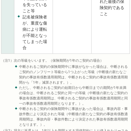
れた最後の保
を失っている
険契約である
こと等
こと
記名被保険者
が、重度な傷
病により運転
が不能となっ
てしまった場
合
次の等級をいいます。（保険期間が1年のご契約の場合）
中断されるご契約の保険期間中に事故がなかった場合は、中断される
ご契約のノンフリート等級から1つ上がった等級（中断後の新たなご
契約の事故有係数適用期間は、中断されるご契約の事故有係数適用期
間から「1年」減算されます。）。
ただし、中断されるご契約の始期日から中断日までの期間が1年未満
の場合は、中断されるご契約と同一の等級（中断後の新たなご契約の
事故有係数適用期間は、中断されるご契約の事故有係数適用期間と同
一の事故有係数適用期間となります。）。
中断されるご契約の保険期間中に事故があった場合は、事故内容・事
故件数により決定された等級（中断後の新たなご契約の事故有係数適
用期間は、事故内容・事故件数により決定された事故有係数適用期間
となります。）。
貸主に返還とは、1年以上を期間とする貸借契約により借入れたリースカ