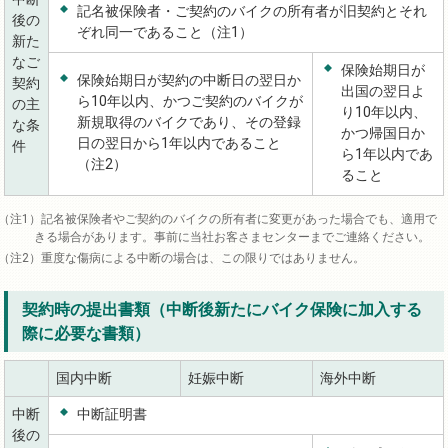
記名被保険者・ご契約のバイクの所有者が旧契約とそれ
後の
ぞれ同一であること（注1）
新た
なご
保険始期日が
保険始期日が契約の中断日の翌日か
契約
出国の翌日よ
ら10年以内、かつご契約のバイクが
の主
り10年以内、
新規取得のバイクであり、その登録
な条
かつ帰国日か
日の翌日から1年以内であること
件
ら1年以内であ
（注2）
ること
記名被保険者やご契約のバイクの所有者に変更があった場合でも、適用で
きる場合があります。事前に当社お客さまセンターまでご連絡ください。
重度な傷病による中断の場合は、この限りではありません。
契約時の提出書類（中断後新たにバイク保険に加入する
際に必要な書類）
国内中断
妊娠中断
海外中断
中断
中断証明書
後の