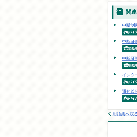
関連
中断制
バイ
中断証
自動
中断証
自動
インタ
バイ
通知義
バイ
用語集へ戻