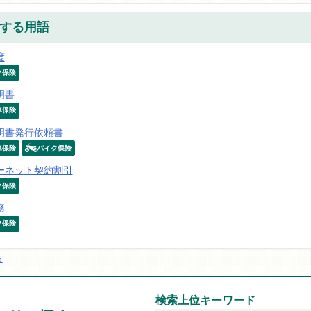
する用語
度
ク保険
明書
車保険
明書発行依頼書
車保険
バイク保険
ーネット契約割引
ク保険
務
ク保険
る
検索上位キーワード