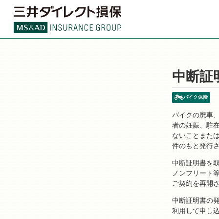
中断証
バイク保険
バイクの廃車
者の妊娠、駐
ないことまた
件のもと発行
中断証明書を
ノンフリート
ご契約を再開
中断証明書の
利用して申し