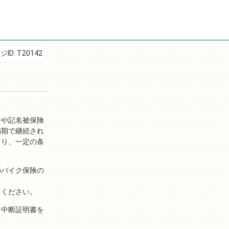
ジID:
T20142
合や記名被保険
満期で継続され
より、一定の条
のバイク保険の
てください。
、中断証明書を