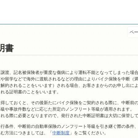
ペー
明書
、譲渡、記名被保険者が重度な傷病により運転不能となってしまった場
在や留学などで海外に渡航されるなどの理由によりバイク保険を中断（
は解約されることをいいます）される場合、お客さまからのお申し出に
される証明書のことをいいます。
取得しておくと、その後新たにバイク保険をご契約される際に、中断前
等級や事故件数などに応じた所定のノンフリート等級が適用されます。
される際に必要となりますので、発行された中断証明書は大切に保管し
発行条件、中断前の自動車保険のノンフリート等級を引き継ぐ際の条件
込む方法につきましては、「
中断制度
」をご覧ください。