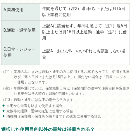
年間を通じて（注2）週5日以上または月15日
A.業務使用
以上業務に使用
上記Aに該当せず、年間を通じて（注2）週5日
B.通勤・通学使用
以上または月15日以上通勤・通学（注3）に使
用
C.日常・レジャー
上記A．およびB．のいずれにも該当しない場
使用
合
業務のみ、または通勤・通学のみに使用するお車であっても、使用する日
数が「週５日以上または月15日以上」に満たない場合は「日常・レジャ
ー使用」となります。
年間を通じてとは、保険始期日時点（保険期間の途中で使用目的を変更さ
れる場合はその時点）以降1年間をいいます。
通勤・通学には以下の場合も含みます。
自宅から最寄り駅まで使用する場合
家族等の通勤・通学の送迎に使用する場合
幼稚園（保育園・保育所を除きます）の送迎に使用する場合
選択した使用目的以外の事故は補償される？