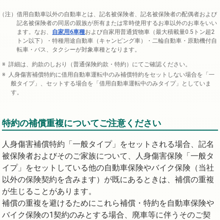
借用自動車以外の自動車とは、記名被保険者、記名被保険者の配偶者および
記名被保険者の同居の親族が所有または常時使用するお車以外のお車をいい
ます。なお、
自家用6車種
および自家用普通貨物車（最大積載量0.5トン超2
トン以下）・特種用途自動車（キャンピング車）・二輪自動車・原動機付自
転車・バス、タクシーが対象車種となります。
詳細は、約款のしおり（普通保険約款・特約）にてご確認ください。
人身傷害補償特約に借用自動車運転中のみ補償特約をセットしない場合を「一
般タイプ」、セットする場合を「借用自動車運転中のみタイプ」としていま
す。
特約の補償重複についてご注意ください
人身傷害補償特約「一般タイプ」をセットされる場合、記名
被保険者およびそのご家族について、人身傷害保険「一般タ
イプ」をセットしている他の自動車保険やバイク保険（当社
以外の保険契約を含みます）が既にあるときは、補償の重複
が生じることがあります。
補償の重複を避けるためにこれら補償・特約を自動車保険や
バイク保険の1契約のみとする場合、廃車等に伴うそのご契